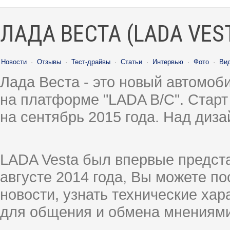
ЛАДА ВЕСТА (LADA VES
Новости
·
Отзывы
·
Тест-драйвы
·
Статьи
·
Интервью
·
Фото
·
Ви
Лада Веста - это новый автомо
на платформе "LADA B/C". Старт
на сентябрь 2015 года. Над диз
LADA Vesta был впервые предст
августе 2014 года, Вы можете п
новости, узнать технические ха
для общения и обмена мнениями