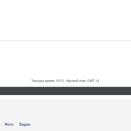
Текущее время:
09:52
. Часовой пояс GMT +3.
·
Фото
·
Видео