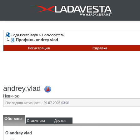
Лада Веста Клуб
>
Пользователи
Профиль andrey.vlad
Регистрация
Справка
andrey.vlad
Новичок
Последняя активность:
29.07.2026
03:31
Обо мне
Статистика
Друзья
О andrey.vlad