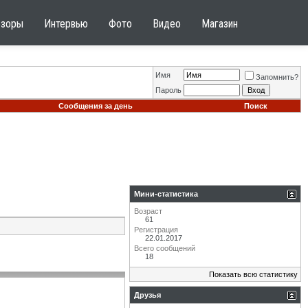
бзоры
Интервью
Фото
Видео
Магазин
Имя
Запомнить?
Пароль
Сообщения за день
Поиск
Мини-статистика
Возраст
61
Регистрация
22.01.2017
Всего сообщений
18
Показать всю статистику
Друзья