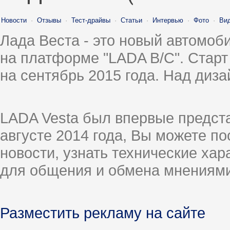
Новости
·
Отзывы
·
Тест-драйвы
·
Статьи
·
Интервью
·
Фото
·
Ви
Лада Веста - это новый автомо
на платформе "LADA B/C". Старт
на сентябрь 2015 года. Над диз
LADA Vesta был впервые предст
августе 2014 года, Вы можете п
новости, узнать технические ха
для общения и обмена мнениями
Разместить рекламу на сайте