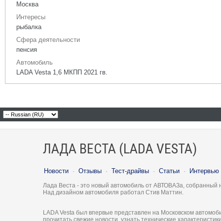
Москва
Интересы
рыбалка
Сфера деятельности
пенсия
Автомобиль
LADA Vesta 1,6 МКПП 2021 гв.
ЛАДА ВЕСТА (LADA VESTA)
Новости
·
Отзывы
·
Тест-драйвы
·
Статьи
·
Интервью
Лада Веста - это новый автомобиль от АВТОВАЗа, собранный 
Над дизайном автомобиля работал Стив Маттин.
LADA Vesta был впервые представлен на Московском автомоби
прочитать свежие новости, узнать технические характеристи