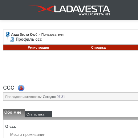
Лада Веста Клуб
>
Пользователи
Профиль ccc
Регистрация
Справка
ccc
Последняя активность:
Сегодня
07:31
Обо мне
Статистика
О ccc
Место проживания