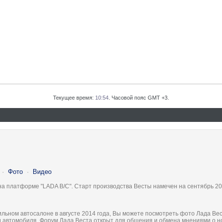
Текущее время:
10:54
. Часовой пояс GMT +3.
·
Фото
·
Видео
на платформе "LADA B/C". Старт производства Весты намечен на сентябрь 20
льном автосалоне в августе 2014 года, Вы можете посмотреть фото Лада Вес
ки автомобиля. Форум Лада Веста открыт для общения и обмена мнениями о 