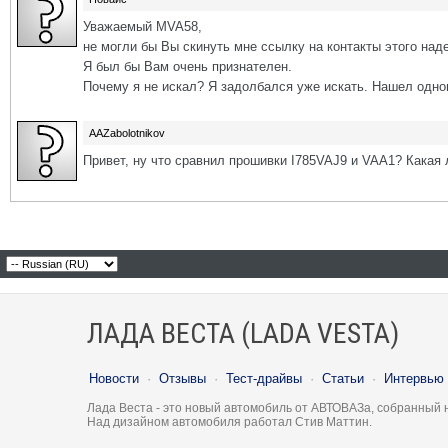
Уважаемый MVA58,
не могли бы Вы скинуть мне ссылку на контакты этого над
Я был бы Вам очень признателен.
Почему я не искал? Я задолбался уже искать. Нашел одного
AAZabolotnikov
Привет, ну что сравнил прошивки I785VAJ9 и VAA1? Какая
ЛАДА ВЕСТА (LADA VESTA)
Новости
·
Отзывы
·
Тест-драйвы
·
Статьи
·
Интервью
Лада Веста - это новый автомобиль от АВТОВАЗа, собранный 
Над дизайном автомобиля работал Стив Маттин.