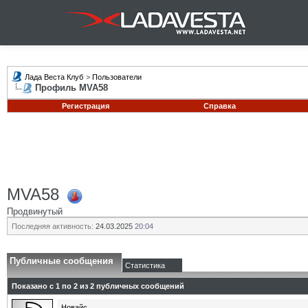
Лада Веста Клуб
>
Пользователи
Профиль MVA58
Регистрация
Справка
MVA58
Продвинутый
Последняя активность:
24.03.2025
20:04
Публичные сообщения
Статистика
Показано с 1 по
2
из
2
публичных сообщений
Новайс