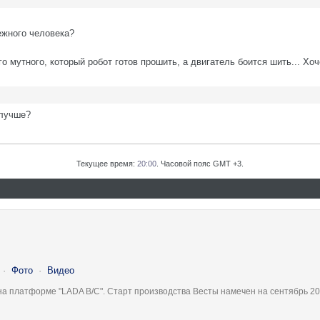
ежного человека?
 мутного, который робот готов прошить, а двигатель боится шить... Хоч
 лучше?
Текущее время:
20:00
. Часовой пояс GMT +3.
·
Фото
·
Видео
на платформе "LADA B/C". Старт производства Весты намечен на сентябрь 20