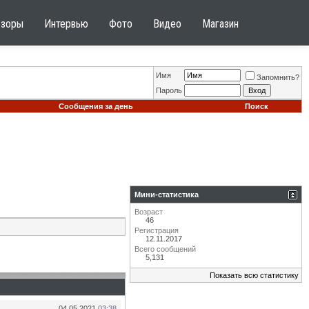
бзоры
Интервью
Фото
Видео
Магазин
Имя
Запомнить?
Пароль
Сообщения за день
Поиск
Мини-статистика
Возраст
46
Регистрация
12.11.2017
Всего сообщений
5,131
Показать всю статистику
04.05.2021
03:38