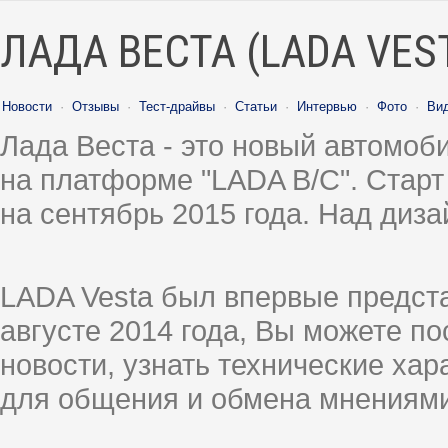
ЛАДА ВЕСТА (LADA VES
Новости
·
Отзывы
·
Тест-драйвы
·
Статьи
·
Интервью
·
Фото
·
Ви
Лада Веста - это новый автомо
на платформе "LADA B/C". Старт
на сентябрь 2015 года. Над диз
LADA Vesta был впервые предст
августе 2014 года, Вы можете п
новости, узнать технические ха
для общения и обмена мнениями