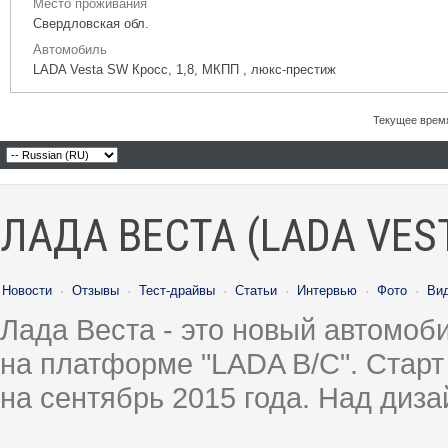
Место проживания
Свердловская обл.
Автомобиль
LADA Vesta SW Кросс, 1,8, МКПП , люкс-престиж
Текущее врем
ЛАДА ВЕСТА (LADA VES
Новости
·
Отзывы
·
Тест-драйвы
·
Статьи
·
Интервью
·
Фото
·
Ви
Лада Веста - это новый автомо
на платформе "LADA B/C". Старт
на сентябрь 2015 года. Над диз