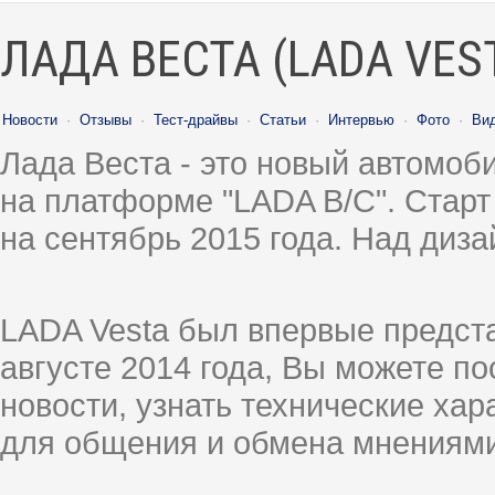
ЛАДА ВЕСТА (LADA VES
Новости
·
Отзывы
·
Тест-драйвы
·
Статьи
·
Интервью
·
Фото
·
Ви
Лада Веста - это новый автомо
на платформе "LADA B/C". Старт
на сентябрь 2015 года. Над диз
LADA Vesta был впервые предст
августе 2014 года, Вы можете п
новости, узнать технические ха
для общения и обмена мнениями