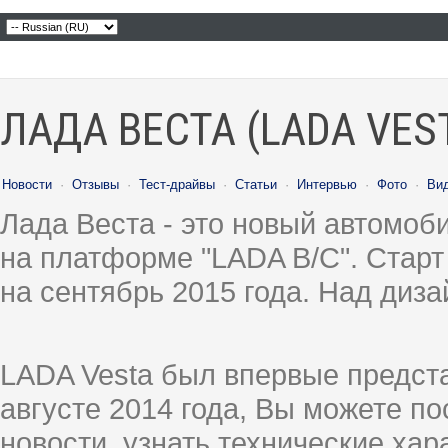
ЛАДА ВЕСТА (LADA VES
Новости
·
Отзывы
·
Тест-драйвы
·
Статьи
·
Интервью
·
Фото
·
Ви
Лада Веста - это новый автомо
на платформе "LADA B/C". Старт
на сентябрь 2015 года. Над диз
LADA Vesta был впервые предст
августе 2014 года, Вы можете п
новости, узнать технические ха