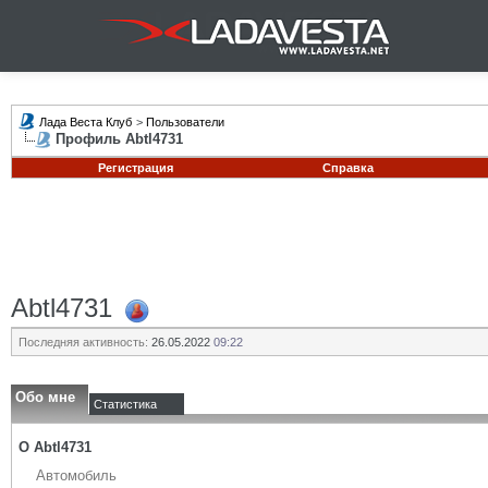
Лада Веста Клуб
>
Пользователи
Профиль Abtl4731
Регистрация
Справка
Abtl4731
Последняя активность:
26.05.2022
09:22
Обо мне
Статистика
О Abtl4731
Автомобиль