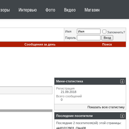
бзоры
Интервью
Фото
Видео
Магазин
Имя
Запомнить?
Пароль
Сообщения за день
Поиск
Мини-статистика
Регистрация
21.09.2018
Всего сообщений
0
Показать всю статистику
Последние посетители
Последние 2 посетителя(ей) этой страницы:
ale81012803
Oleg08