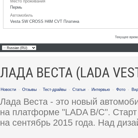
Место проживания
Пермь
Автомобиль
Vesta SW CROSS H4M CVT Платина
Текущее врем
ЛАДА ВЕСТА (LADA VES
Новости
·
Отзывы
·
Тест-драйвы
·
Статьи
·
Интервью
·
Фото
·
Ви
Лада Веста - это новый автомо
на платформе "LADA B/C". Старт
на сентябрь 2015 года. Над диз