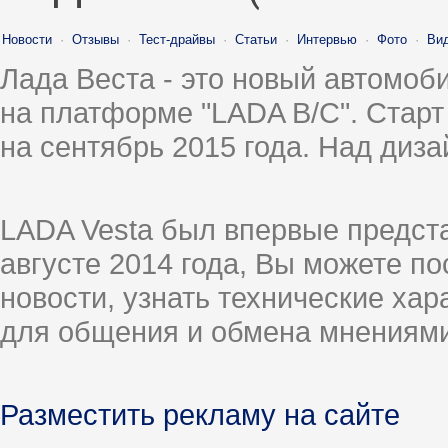
Новости
·
Отзывы
·
Тест-драйвы
·
Статьи
·
Интервью
·
Фото
·
Ви
Лада Веста - это новый автомо
на платформе "LADA B/C". Старт
на сентябрь 2015 года. Над диз
LADA Vesta был впервые предст
августе 2014 года, Вы можете п
новости, узнать технические ха
для общения и обмена мнениями
Разместить рекламу на сайте