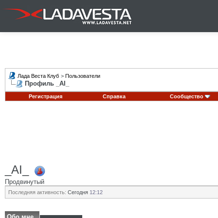
Лада Веста Клуб
>
Пользователи
Профиль _AI_
Регистрация
Справка
Сообщество
_AI_
Продвинутый
Последняя активность:
Сегодня
12:12
Обо мне