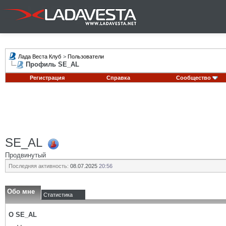
Лада Веста Клуб
>
Пользователи
Профиль SE_AL
Регистрация
Справка
Сообщество
SE_AL
Продвинутый
Последняя активность:
08.07.2025
20:56
Обо мне
Статистика
О SE_AL