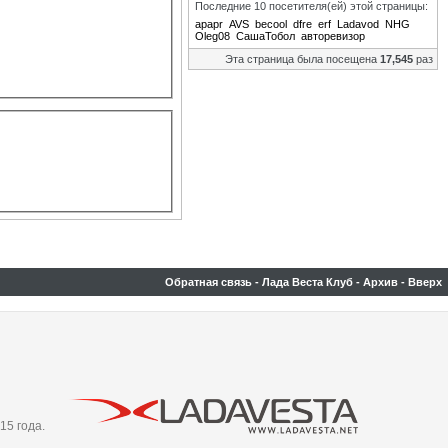
Последние 10 посетителя(ей) этой страницы:
apapr
AVS
becool
dfre
erf
Ladavod
NHG
Oleg08
СашаТобол
авторевизор
Эта страница была посещена
17,545
раз
Обратная связь
-
Лада Веста Клуб
-
Архив
-
Вверх
15 года.