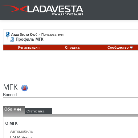
Лада Веста Клуб
>
Пользователи
Профиль МГК
Регистрация
Справка
Сообщество
МГК
Banned
Обо мне
Статистика
О МГК
Автомобиль
LADA Vesta