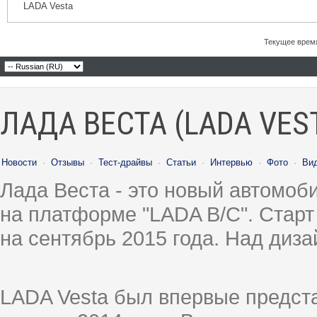
LADA Vesta
Текущее врем
ЛАДА ВЕСТА (LADA VES
Новости
·
Отзывы
·
Тест-драйвы
·
Статьи
·
Интервью
·
Фото
·
Ви
Лада Веста - это новый автомо
на платформе "LADA B/C". Старт
на сентябрь 2015 года. Над диз
LADA Vesta был впервые предст