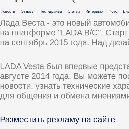
Новости
·
Отзывы
·
Тест-драйвы
·
Статьи
·
Интервью
·
Фото
·
Ви
Лада Веста - это новый автомо
на платформе "LADA B/C". Старт
на сентябрь 2015 года. Над диз
LADA Vesta был впервые предст
августе 2014 года, Вы можете п
новости, узнать технические ха
для общения и обмена мнениями
Разместить рекламу на сайте