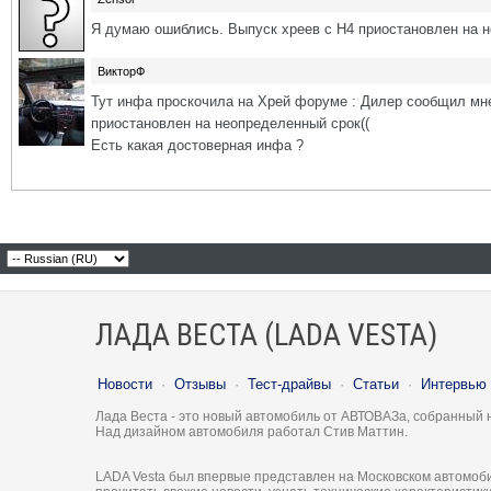
Я думаю ошиблись. Выпуск хреев с Н4 приостановлен на н
ВикторФ
Тут инфа проскочила на Хрей форуме : Дилер сообщил мне 
приостановлен на неопределенный срок((
Есть какая достоверная инфа ?
ЛАДА ВЕСТА (LADA VESTA)
Новости
·
Отзывы
·
Тест-драйвы
·
Статьи
·
Интервью
Лада Веста - это новый автомобиль от АВТОВАЗа, собранный 
Над дизайном автомобиля работал Стив Маттин.
LADA Vesta был впервые представлен на Московском автомоби