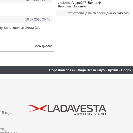
zxalexis
Андрей47
ВикторФ
Дмитрий_Воронеж
Эта страница была посещена
27,148
раз
10.07.2016
20:46
y-ев с двигателем 1.8
Весь диалог
Обратная связь
-
Лада Веста Клуб
-
Архив
-
Вверх
15 года.
та,