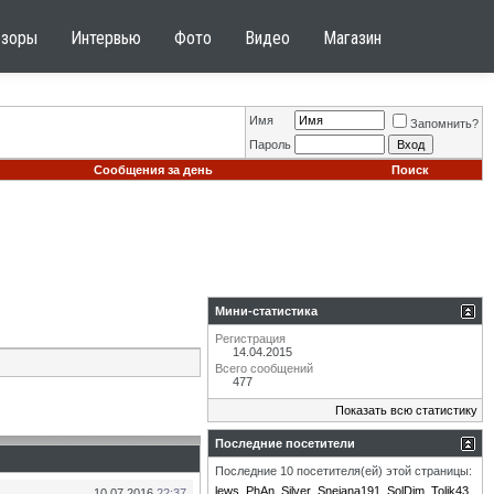
бзоры
Интервью
Фото
Видео
Магазин
Имя
Запомнить?
Пароль
Сообщения за день
Поиск
Мини-статистика
Регистрация
14.04.2015
Всего сообщений
477
Показать всю статистику
Последние посетители
Последние 10 посетителя(ей) этой страницы:
lews
PhAn
Silver
Snejana191
SolDim
Tolik43
10.07.2016
22:37