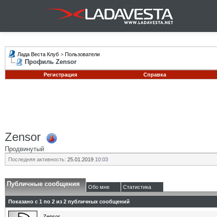
Лада Веста Клуб
>
Пользователи
Профиль Zensor
Регистрация
Справка
Zensor
Продвинутый
Последняя активность:
25.01.2019
10:03
Публичные сообщения
Обо мне
Статистика
Показано с 1 по
2
из
2
публичных сообщений
Zensor