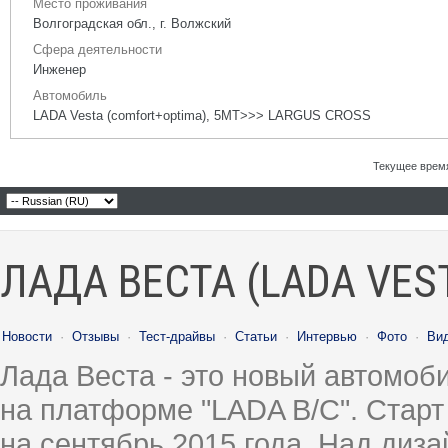
Место проживания
Волгоградская обл., г. Волжский
Сфера деятельности
Инженер
Автомобиль
LADA Vesta (comfort+optima), 5МТ>>> LARGUS CROSS
Текущее врем
ЛАДА ВЕСТА (LADA VES
Новости
·
Отзывы
·
Тест-драйвы
·
Статьи
·
Интервью
·
Фото
·
Ви
Лада Веста - это новый автомо
на платформе "LADA B/C". Старт
на сентябрь 2015 года. Над диз