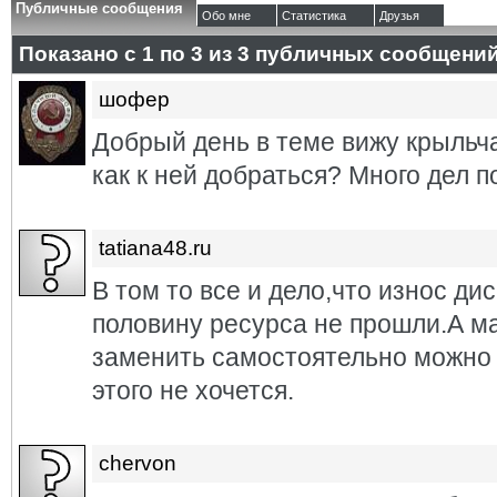
Публичные сообщения
Обо мне
Статистика
Друзья
Показано с 1 по
3
из
3
публичных сообщени
шофер
Добрый день в теме вижу крыльча
как к ней добраться? Много дел 
tatiana48.ru
В том то все и дело,что износ ди
половину ресурса не прошли.А ма
заменить самостоятельно можно с
этого не хочется.
chervon