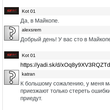
Kot 01
Да, в Майкопе.
alexsrem
Добрый день! У вас сто в Майкоп
Kot 01
https://yadi.sk/d/xOq8y9XV3RQZT
katran
К большому сожалению, у меня ма
приезжают только стереть ошибки
приедут.