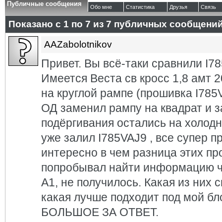
Публичные сообщения
Обо мне
Статистика
Друзья
Связь
Показано с 1 по
7
из
7
публичных сообщени
AAZabolotnikov
Привет. Вы всё-таки сравнили I7
Имеется Веста св кросс 1,8 амт 2
на круглой рампе (прошивка I785V
ОД заменил рампу на квадрат и з
подёргивания остались на холодн
уже залил I785VAJ9 , все супер п
интересно в чем разница этих пр
попробывал найти информацию ч
А1, не получилось. Какая из них 
какая лучше подходит под мой 
БОЛЬШОЕ ЗА ОТВЕТ.