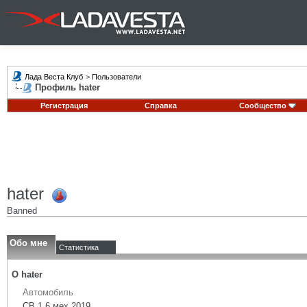
Лада Веста Клуб
>
Пользователи
Профиль hater
Регистрация
Справка
Сообщество
hater
Banned
Обо мне
Статистика
О hater
Автомобиль
СВ 1.6 мех 2019