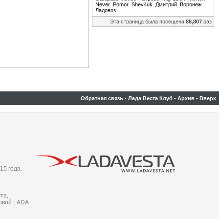
Never
Pomor
Shev4uk
Дмитрий_Воронеж
Ладовоз
Эта страница была посещена
88,807
раз
Обратная связь
-
Лада Веста Клуб
-
Архив
-
Вверх
15 года.
та,
новой LADA