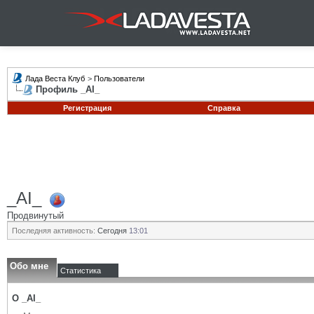
Лада Веста Клуб
>
Пользователи
Профиль _AI_
Регистрация
Справка
_AI_
Продвинутый
Последняя активность:
Сегодня
13:01
Обо мне
Статистика
О _AI_