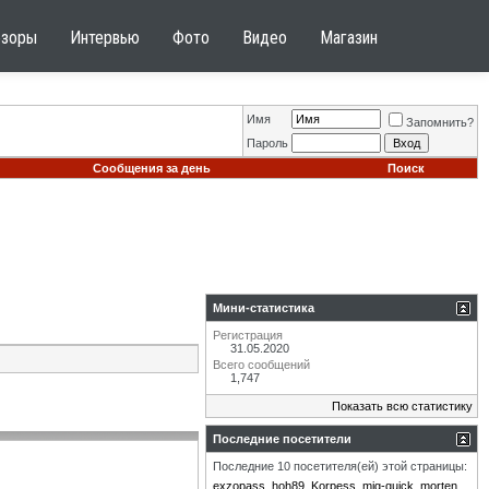
бзоры
Интервью
Фото
Видео
Магазин
Имя
Запомнить?
Пароль
Сообщения за день
Поиск
Мини-статистика
Регистрация
31.05.2020
Всего сообщений
1,747
Показать всю статистику
Последние посетители
Последние 10 посетителя(ей) этой страницы:
exzopass
hoh89
Korpess
mig-quick
morten