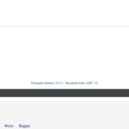
Текущее время:
00:12
. Часовой пояс GMT +3.
·
Фото
·
Видео