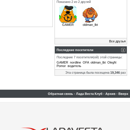
Показано 2 из 2 друзей
GAMER
oldman_lbt
Все друзья
Последние посетители
Последние 7 посетителя(ей) этой страницы:
GAMER
nordline
OFA
oldman_lbt
OlegN
Pomor
водитель
Эта страница была посещена
19,346
раз
Обратная связь
-
Лада Веста Клуб
-
Архив
-
Вверх