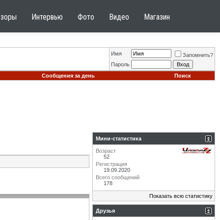
бзоры
Интервью
Фото
Видео
Магазин
Имя
Запомнить?
Пароль
Сообщения за день
Поиск
Мини-статистика
Возраст
52
Регистрация
19.09.2020
Всего сообщений
178
Показать всю статистику
Друзья