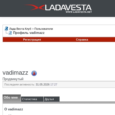
Лада Веста Клуб
>
Пользователи
Профиль vadimazz
Регистрация
Справка
vadimazz
Продвинутый
Последняя активность:
31.05.2026
17:27
Обо мне
Статистика
Друзья
О vadimazz