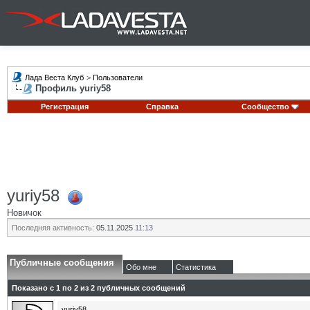
Лада Веста Клуб
>
Пользователи
Профиль yuriy58
Регистрация
Справка
Сообщество
yuriy58
Новичок
Последняя активность:
05.11.2025
11:13
Публичные сообщения
Обо мне
Статистика
Показано с 1 по
2
из
2
публичных сообщений
yuriy58