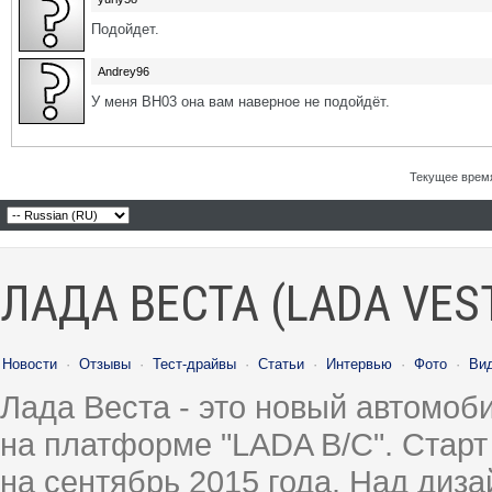
Подойдет.
Andrey96
У меня ВН03 она вам наверное не подойдёт.
Текущее врем
ЛАДА ВЕСТА (LADA VES
Новости
·
Отзывы
·
Тест-драйвы
·
Статьи
·
Интервью
·
Фото
·
Ви
Лада Веста - это новый автомо
на платформе "LADA B/C". Старт
на сентябрь 2015 года. Над диз