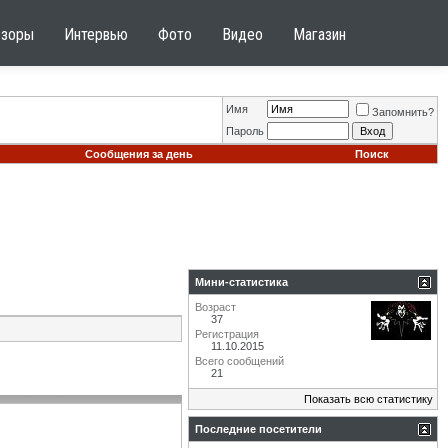
бзоры
Интервью
Фото
Видео
Магазин
Имя
Запомнить?
Пароль
Сообщения за день
Поиск
Мини-статистика
Возраст
37
Регистрация
11.10.2015
Всего сообщений
21
Показать всю статистику
Последние посетители