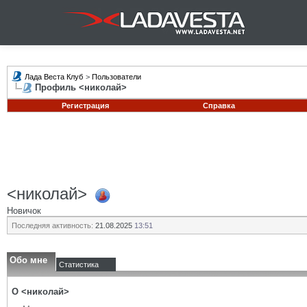
Лада Веста Клуб
>
Пользователи
Профиль <николай>
Регистрация
Справка
<николай>
Новичок
Последняя активность:
21.08.2025
13:51
Обо мне
Статистика
О <николай>