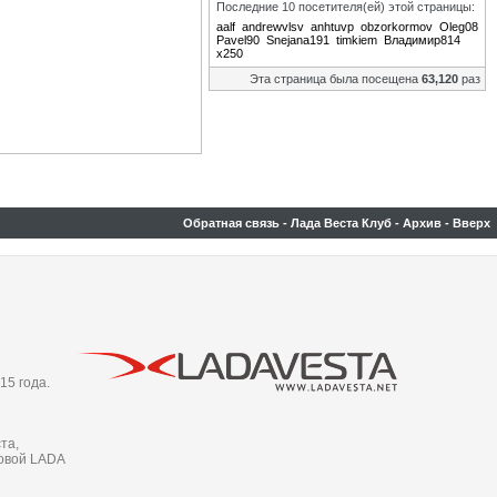
Последние 10 посетителя(ей) этой страницы:
aalf
andrewvlsv
anhtuvp
obzorkormov
Oleg08
Pavel90
Snejana191
timkiem
Владимир814
х250
Эта страница была посещена
63,120
раз
Обратная связь
-
Лада Веста Клуб
-
Архив
-
Вверх
15 года.
та,
новой LADA