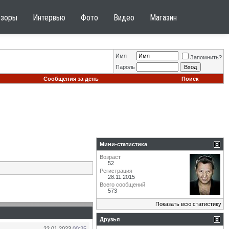
бзоры
Интервью
Фото
Видео
Магазин
Имя
Запомнить?
Пароль
Сообщения за день
Поиск
Мини-статистика
Возраст
52
Регистрация
28.11.2015
Всего сообщений
573
Показать всю статистику
Друзья
22.01.2023
00:25