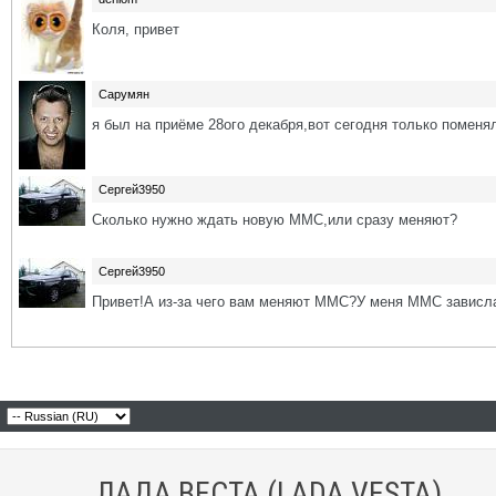
Коля, привет
Сарумян
я был на приёме 28ого декабря,вот сегодня только поменя
Сергей3950
Сколько нужно ждать новую ММС,или сразу меняют?
Сергей3950
Привет!А из-за чего вам меняют ММС?У меня ММС зависла
ЛАДА ВЕСТА (LADA VESTA)