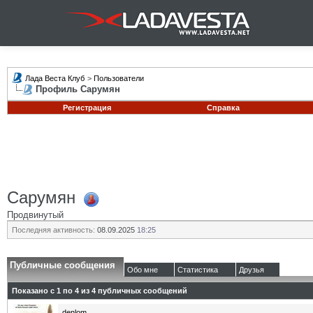
Лада Веста Клуб
>
Пользователи
Профиль Сарумян
Регистрация
Справка
Сарумян
Продвинутый
Последняя активность:
08.09.2025
18:25
Публичные сообщения
Обо мне
Статистика
Друзья
Показано с 1 по
4
из
4
публичных сообщений
denlom