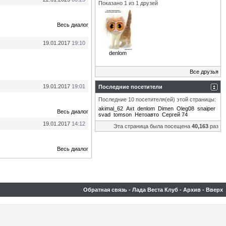
Показано 1 из 1 друзей
Весь диалог
19.01.2017
19:10
denlom
Все друзья
19.01.2017
19:01
Последние посетители
Последние 10 посетителя(ей) этой страницы:
akimal_62
Axt
denlom
Dimen
Oleg08
snaiper
Весь диалог
svad
tomson
Нетоавто
Сергей 74
19.01.2017
14:12
Эта страница была посещена
40,163
раз
Весь диалог
Обратная связь
-
Лада Веста Клуб
-
Архив
-
Вверх