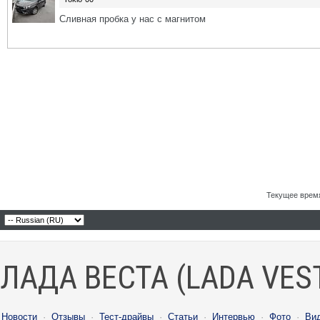
Сливная пробка у нас с магнитом
Текущее врем
ЛАДА ВЕСТА (LADA VES
Новости
·
Отзывы
·
Тест-драйвы
·
Статьи
·
Интервью
·
Фото
·
Ви