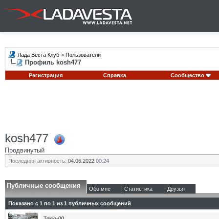
Лада Веста Клуб
>
Пользователи
Профиль kosh477
Регистрация
Справка
Сообщество
kosh477
Продвинутый
Последняя активность:
04.06.2022
00:24
Публичные сообщения
Обо мне
Статистика
Друзья
Показано с 1 по
1
из
1
публичных сообщений
Tokio-00