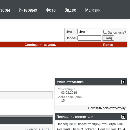
бзоры
Интервью
Фото
Видео
Магазин
Имя
Запомнить?
Пароль
Сообщения за день
Поиск
Мини-статистика
Регистрация
03.02.2016
Всего сообщений
15
Показать всю статистику
Последние посетители
Последние 10 посетителя(ей) этой страницы:
Aleshka88
beer63
bokareff
CooLeR
kostik184
14.09.2016
11:02