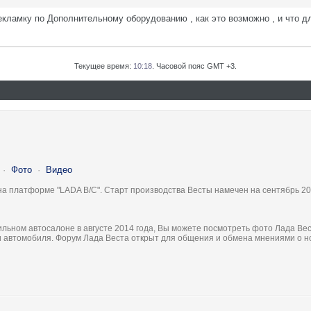
кламку по Дополнительному оборудованию , как это возможно , и что дл
Текущее время:
10:18
. Часовой пояс GMT +3.
·
Фото
·
Видео
на платформе "LADA B/C". Старт производства Весты намечен на сентябрь 20
льном автосалоне в августе 2014 года, Вы можете посмотреть фото Лада Вес
ки автомобиля. Форум Лада Веста открыт для общения и обмена мнениями о 