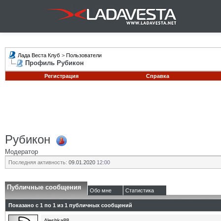
Лада Веста Клуб
>
Пользователи
Профиль Рубикон
Регистрация
Справка
Рубикон
Модератор
Последняя активность:
09.01.2020
12:00
Публичные сообщения
Обо мне
Статистика
Показано с 1 по
1
из
1
публичных сообщений
Aleshka88