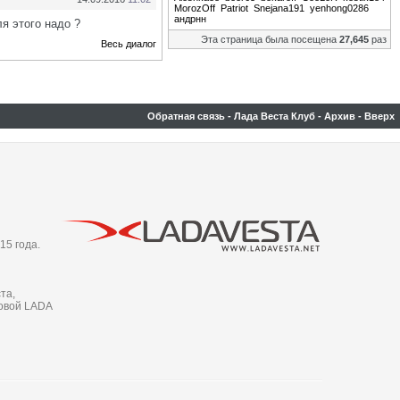
MorozOff
Patriot
Snejana191
yenhong0286
андрнн
я этого надо ?
Эта страница была посещена
27,645
раз
Весь диалог
Обратная связь
-
Лада Веста Клуб
-
Архив
-
Вверх
15 года.
та,
новой LADA