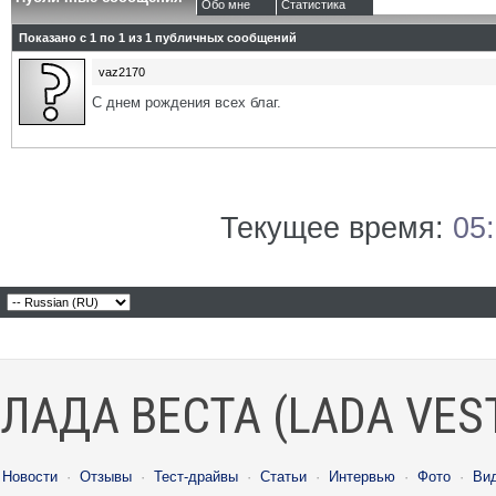
Обо мне
Статистика
Показано с 1 по
1
из
1
публичных сообщений
vaz2170
С днем рождения всех благ.
Текущее время:
05
ЛАДА ВЕСТА (LADA VES
Новости
·
Отзывы
·
Тест-драйвы
·
Статьи
·
Интервью
·
Фото
·
Ви