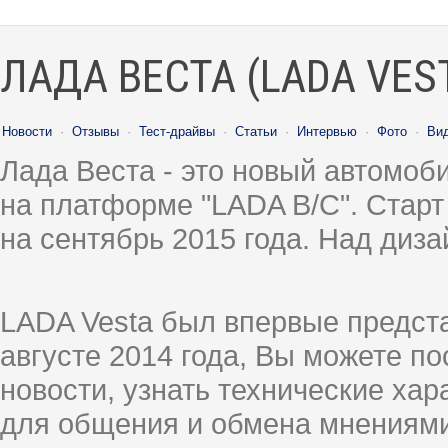
ЛАДА ВЕСТА (LADA VES
Новости
·
Отзывы
·
Тест-драйвы
·
Статьи
·
Интервью
·
Фото
·
Ви
Лада Веста - это новый автомо
на платформе "LADA B/C". Старт
на сентябрь 2015 года. Над диз
LADA Vesta был впервые предст
августе 2014 года, Вы можете п
новости, узнать технические ха
для общения и обмена мнениями