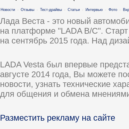
Новости
·
Отзывы
·
Тест-драйвы
·
Статьи
·
Интервью
·
Фото
·
Ви
Лада Веста - это новый автомо
на платформе "LADA B/C". Старт
на сентябрь 2015 года. Над диз
LADA Vesta был впервые предст
августе 2014 года, Вы можете п
новости, узнать технические ха
для общения и обмена мнениями
Разместить рекламу на сайте