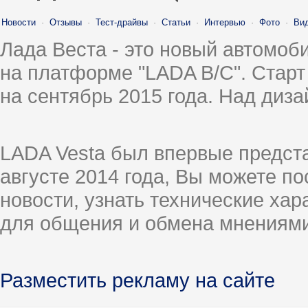
Новости
·
Отзывы
·
Тест-драйвы
·
Статьи
·
Интервью
·
Фото
·
Ви
Лада Веста - это новый автомо
на платформе "LADA B/C". Старт
на сентябрь 2015 года. Над диз
LADA Vesta был впервые предст
августе 2014 года, Вы можете п
новости, узнать технические ха
для общения и обмена мнениями
Разместить рекламу на сайте