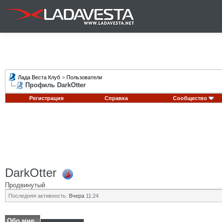
Лада Веста Клуб
>
Пользователи
Профиль DarkOtter
Регистрация
Справка
Сообщество
DarkOtter
Продвинутый
Последняя активность:
Вчера
11:24
Обо мне