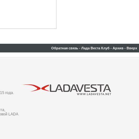
Обратная связь
-
Лада Веста Клуб
-
Архив
-
Вверх
15 года.
та,
новой LADA