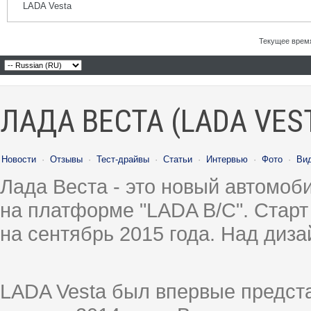
LADA Vesta
Текущее врем
ЛАДА ВЕСТА (LADA VES
Новости
·
Отзывы
·
Тест-драйвы
·
Статьи
·
Интервью
·
Фото
·
Ви
Лада Веста - это новый автомо
на платформе "LADA B/C". Старт
на сентябрь 2015 года. Над диз
LADA Vesta был впервые предст