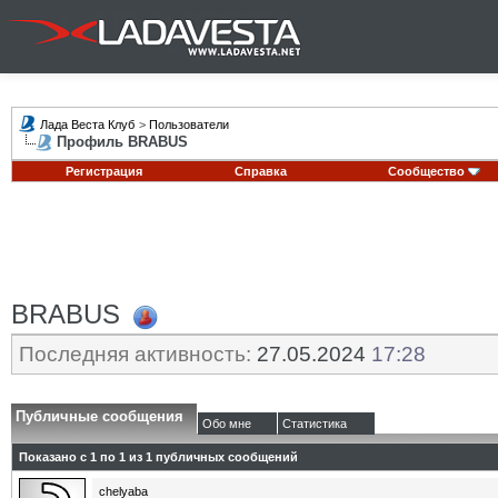
Лада Веста Клуб
>
Пользователи
Профиль BRABUS
Регистрация
Справка
Сообщество
BRABUS
Последняя активность:
27.05.2024
17:28
Публичные сообщения
Обо мне
Статистика
Показано с 1 по
1
из
1
публичных сообщений
chelyaba