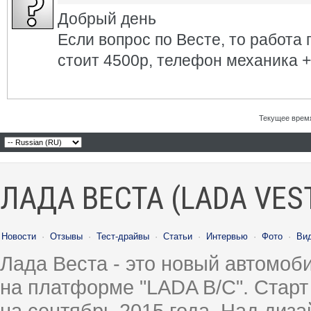
Добрый день
Если вопрос по Весте, то работа
стоит 4500р, телефон механика 
Текущее врем
ЛАДА ВЕСТА (LADA VES
Новости
·
Отзывы
·
Тест-драйвы
·
Статьи
·
Интервью
·
Фото
·
Ви
Лада Веста - это новый автомо
на платформе "LADA B/C". Старт
на сентябрь 2015 года. Над диз