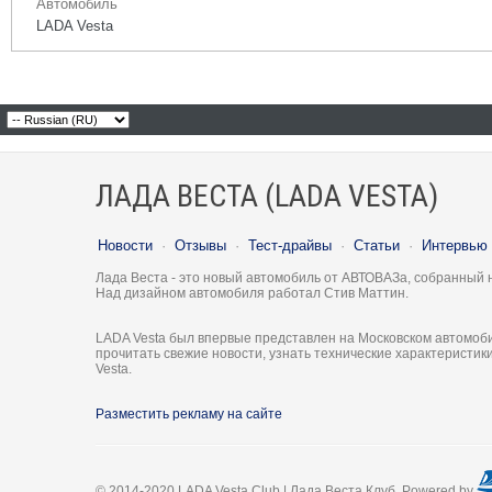
Автомобиль
LADA Vesta
ЛАДА ВЕСТА (LADA VESTA)
Новости
·
Отзывы
·
Тест-драйвы
·
Статьи
·
Интервью
Лада Веста - это новый автомобиль от АВТОВАЗа, собранный 
Над дизайном автомобиля работал Стив Маттин.
LADA Vesta был впервые представлен на Московском автомоби
прочитать свежие новости, узнать технические характеристи
Vesta.
Разместить рекламу на сайте
© 2014-2020 LADA Vesta Club | Лада Веста Клуб. Powered by