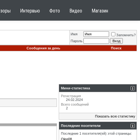
бзоры
Интервью
Фото
Видео
Магазин
Имя
Запомнить?
Пароль
Сообщения за день
Поиск
Мини-статистика
Регистрация
24.02.2024
Всего сообщений
2
Показать всю статистику
Последние посетители
Последние 1 посетителя(ей) этой страницы:
Oleg08