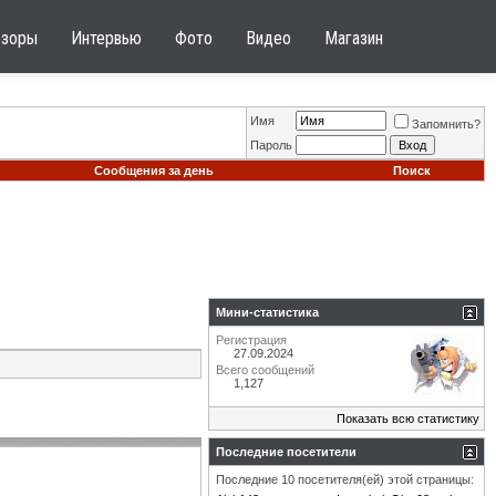
бзоры
Интервью
Фото
Видео
Магазин
Имя
Запомнить?
Пароль
Сообщения за день
Поиск
Мини-статистика
Регистрация
27.09.2024
Всего сообщений
1,127
Показать всю статистику
Последние посетители
Последние 10 посетителя(ей) этой страницы: