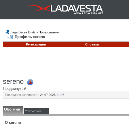
Лада Веста Клуб
>
Пользователи
Профиль sereno
Регистрация
Справка
sereno
Продвинутый
Последняя активность:
24.07.2026
21:07
Обо мне
Статистика
О sereno