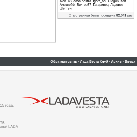
Alek143
cosa nostra
Igorr_bal
Oleg08
sch
АлексейФ
Виктор57
Гагаринец
Ладовоз
Шептун
Эта страница была посещена
82,041
раз
Обратная связь
-
Лада Веста Клуб
-
Архив
-
Вверх
15 года.
та,
новой LADA