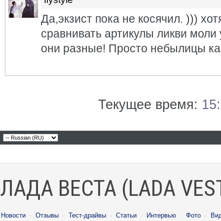
Да,экзист пока не косячил. ))) хо
сравнивать артикулы ликви моли у
они разные! Просто небылицы как
Текущее время:
15
ЛАДА ВЕСТА (LADA VES
Новости
·
Отзывы
·
Тест-драйвы
·
Статьи
·
Интервью
·
Фото
·
Ви