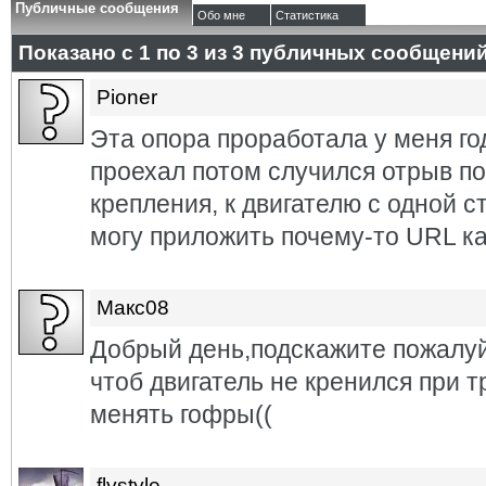
Публичные сообщения
Обо мне
Статистика
Показано с 1 по
3
из
3
публичных сообщени
Pioner
Эта опора проработала у меня го
проехал потом случился отрыв по
крепления, к двигателю с одной с
могу приложить почему-то URL ка
Макс08
Добрый день,подскажите пожалуй
чтоб двигатель не кренился при т
менять гофры((
flystyle