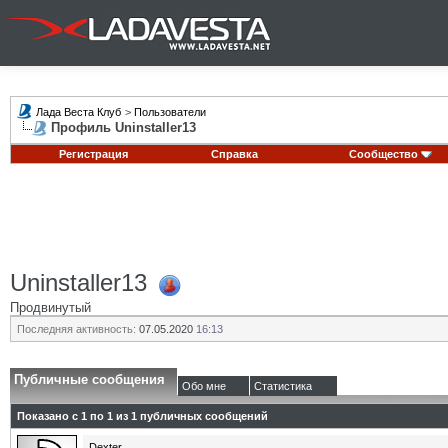
Лада Веста Клуб
>
Пользователи
Профиль Uninstaller13
Регистрация
Справка
Сообщество
Uninstaller13
Продвинутый
Последняя активность:
07.05.2020
16:13
Публичные сообщения
Обо мне
Статистика
Показано с 1 по
1
из
1
публичных сообщений
Dexter