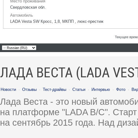
Место проживания
Свердловская обл.
Автомобиль
LADA Vesta SW Кросс, 1,8, МКПП , люкс-престиж
Текущее врем
ЛАДА ВЕСТА (LADA VES
Новости
·
Отзывы
·
Тест-драйвы
·
Статьи
·
Интервью
·
Фото
·
Ви
Лада Веста - это новый автомо
на платформе "LADA B/C". Старт
на сентябрь 2015 года. Над диз