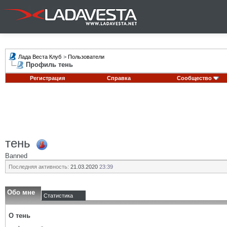
Лада Веста Клуб
>
Пользователи
Профиль тень
Регистрация
Справка
Сообщество
тень
Banned
Последняя активность:
21.03.2020
23:39
Обо мне
Статистика
О тень