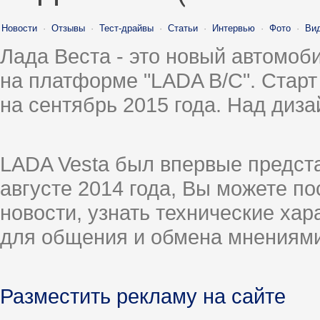
Новости
·
Отзывы
·
Тест-драйвы
·
Статьи
·
Интервью
·
Фото
·
Ви
Лада Веста - это новый автомо
на платформе "LADA B/C". Старт
на сентябрь 2015 года. Над диз
LADA Vesta был впервые предст
августе 2014 года, Вы можете п
новости, узнать технические ха
для общения и обмена мнениями
Разместить рекламу на сайте