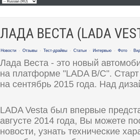
ЛАДА ВЕСТА (LADA VES
Новости
·
Отзывы
·
Тест-драйвы
·
Статьи
·
Интервью
·
Фото
·
Ви
Лада Веста - это новый автомо
на платформе "LADA B/C". Старт
на сентябрь 2015 года. Над диз
LADA Vesta был впервые предст
августе 2014 года, Вы можете п
новости, узнать технические ха