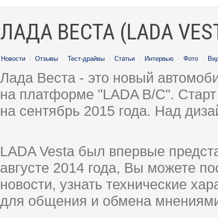
ЛАДА ВЕСТА (LADA VES
Новости
·
Отзывы
·
Тест-драйвы
·
Статьи
·
Интервью
·
Фото
·
Ви
Лада Веста - это новый автомо
на платформе "LADA B/C". Старт
на сентябрь 2015 года. Над диз
LADA Vesta был впервые предст
августе 2014 года, Вы можете п
новости, узнать технические ха
для общения и обмена мнениями