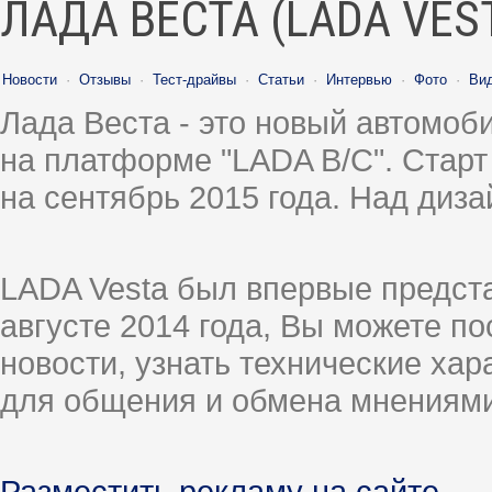
ЛАДА ВЕСТА (LADA VES
Новости
·
Отзывы
·
Тест-драйвы
·
Статьи
·
Интервью
·
Фото
·
Ви
Лада Веста - это новый автомо
на платформе "LADA B/C". Старт
на сентябрь 2015 года. Над диз
LADA Vesta был впервые предст
августе 2014 года, Вы можете п
новости, узнать технические ха
для общения и обмена мнениями
Разместить рекламу на сайте