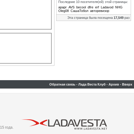
Последние 10 посетителя(ей) этой страницы:
apapr
AVS
becool
dfre
erf
Ladavod
NHG
Oleg08
СашаТобол
авторевизор
Эта страница была посещена
17,549
раз
Обратная связь
-
Лада Веста Клуб
-
Архив
-
Вверх
15 года.