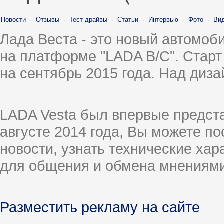
Новости
·
Отзывы
·
Тест-драйвы
·
Статьи
·
Интервью
·
Фото
·
Ви
Лада Веста - это новый автомо
на платформе "LADA B/C". Старт
на сентябрь 2015 года. Над диз
LADA Vesta был впервые предст
августе 2014 года, Вы можете п
новости, узнать технические ха
для общения и обмена мнениями
Разместить рекламу на сайте