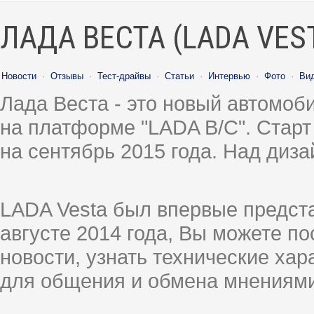
ЛАДА ВЕСТА (LADA VES
Новости
·
Отзывы
·
Тест-драйвы
·
Статьи
·
Интервью
·
Фото
·
Ви
Лада Веста - это новый автомо
на платформе "LADA B/C". Старт
на сентябрь 2015 года. Над диз
LADA Vesta был впервые предст
августе 2014 года, Вы можете п
новости, узнать технические ха
для общения и обмена мнениями